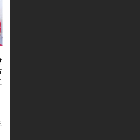
重
市
工
生
。